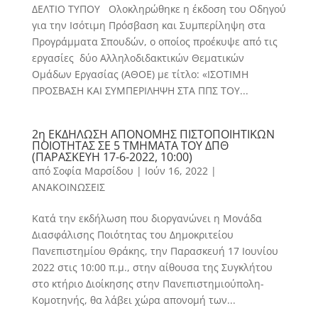
ΔΕΛΤΙΟ ΤΥΠΟΥ Ολοκληρώθηκε η έκδοση του Οδηγού
για την Ισότιμη Πρόσβαση και Συμπερίληψη στα
Προγράμματα Σπουδών, ο οποίος προέκυψε από τις
εργασίες δύο Αλληλοδιδακτικών Θεματικών
Ομάδων Εργασίας (ΑΘΟΕ) με τίτλο: «ΙΣΟΤΙΜΗ
ΠΡΟΣΒΑΣΗ ΚΑΙ ΣΥΜΠΕΡΙΛΗΨΗ ΣΤΑ ΠΠΣ ΤΟΥ...
2η ΕΚΔΗΛΩΣΗ ΑΠΟΝΟΜΗΣ ΠΙΣΤΟΠΟΙΗΤΙΚΩΝ
ΠΟΙΟΤΗΤΑΣ ΣΕ 5 ΤΜΗΜΑΤΑ ΤΟΥ ΔΠΘ
(ΠΑΡΑΣΚΕΥΗ 17-6-2022, 10:00)
από
Σοφία Μαρσίδου
|
Ιούν 16, 2022
|
ΑΝΑΚΟΙΝΩΣΕΙΣ
Κατά την εκδήλωση που διοργανώνει η Μονάδα
Διασφάλισης Ποιότητας του Δημοκριτείου
Πανεπιστημίου Θράκης, την Παρασκευή 17 Ιουνίου
2022 στις 10:00 π.μ., στην αίθουσα της Συγκλήτου
στο κτήριο Διοίκησης στην Πανεπιστημιούπολη-
Κομοτηνής, θα λάβει χώρα απονομή των...