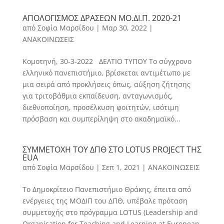
ΑΠΟΛΟΓΙΣΜΟΣ ΔΡΑΣΕΩΝ ΜΟ.ΔΙ.Π. 2020-21
από
Σοφία Μαρσίδου
|
Μαρ 30, 2022
|
ΑΝΑΚΟΙΝΩΣΕΙΣ
Κομοτηνή, 30-3-2022 ΔΕΛΤΙΟ ΤΥΠΟΥ Το σύγχρονο
ελληνικό πανεπιστήμιο, βρίσκεται αντιμέτωπο με
μια σειρά από προκλήσεις όπως, αύξηση ζήτησης
για τριτοβάθμια εκπαίδευση, ανταγωνισμός,
διεθνοποίηση, προσέλκυση φοιτητών, ισότιμη
πρόσβαση και συμπερίληψη στο ακαδημαϊκό...
ΣYMMETOXH TOY ΔΠΘ ΣΤΟ LOTUS PROJECT ΤΗΣ
EUA
από
Σοφία Μαρσίδου
|
Σεπ 1, 2021
|
ΑΝΑΚΟΙΝΩΣΕΙΣ
Το Δημοκρίτειο Πανεπιστήμιο Θράκης, έπειτα από
ενέργειες της ΜΟΔΙΠ του ΔΠΘ, υπέβαλε πρόταση
συμμετοχής στο πρόγραμμα LOTUS (Leadership and
Organisation for Teaching and Learning at European