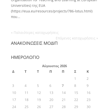
Universities) της EUA
(https://eua.eu/resources/projects/786-lotus.html)
που...
« Παλαιότερες καταχωρήσεις
Επόμενες καταχωρήσεις »
ΑΝΑΚΟΙΝΩΣΕΙΣ ΜΟΔΙΠ
ΗΜΕΡΟΛΟΓΙΟ
Αύγουστος 2026
Δ
Τ
Τ
Π
Π
Σ
Κ
1
2
3
4
5
6
7
8
9
10
11
12
13
14
15
16
17
18
19
20
21
22
23
24
25
26
27
28
29
30